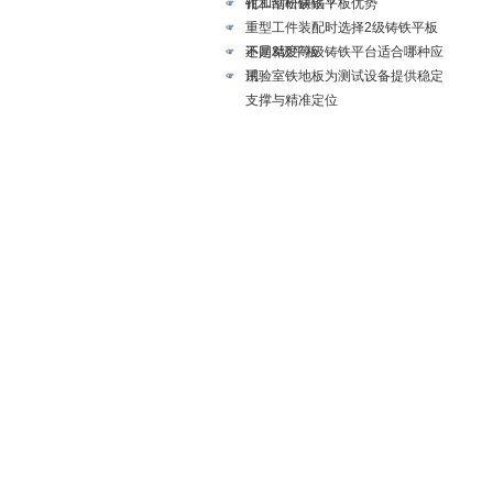
孔和缩松缺陷？
钳工刮研铸铁平板优势
重型工件装配时选择2级铸铁平板
还是3级平板
不同精度等级铸铁平台适合哪种应
用
试验室铁地板为测试设备提供稳定
支撑与精准定位