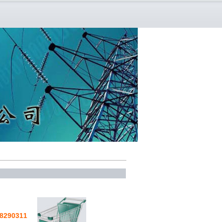
290311