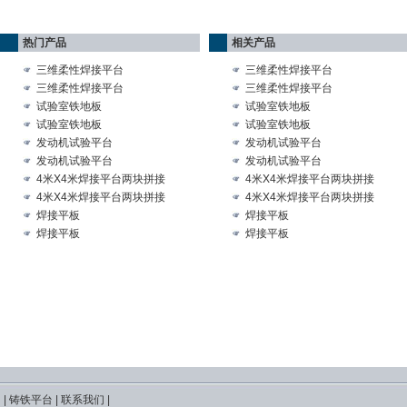
热门产品
相关产品
三维柔性焊接平台
三维柔性焊接平台
三维柔性焊接平台
三维柔性焊接平台
试验室铁地板
试验室铁地板
试验室铁地板
试验室铁地板
发动机试验平台
发动机试验平台
发动机试验平台
发动机试验平台
4米X4米焊接平台两块拼接
4米X4米焊接平台两块拼接
4米X4米焊接平台两块拼接
4米X4米焊接平台两块拼接
焊接平板
焊接平板
焊接平板
焊接平板
们
|
铸铁平台
|
联系我们
|