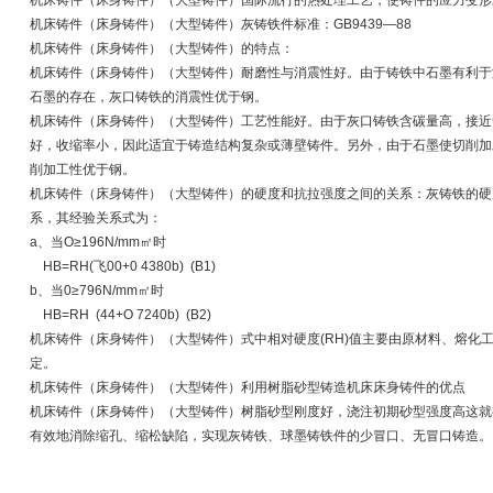
机床铸件（床身铸件）（大型铸件）国际流行的热处理工艺，使铸件的应力变形
机床铸件（床身铸件）（大型铸件）灰铸铁件标准：GB9439—88
机床铸件（床身铸件）（大型铸件）的特点：
机床铸件（床身铸件）（大型铸件）耐磨性与消震性好。由于铸铁中石墨有利于
石墨的存在，灰口铸铁的消震性优于钢。
机床铸件（床身铸件）（大型铸件）工艺性能好。由于灰口铸铁含碳量高，接近
好，收缩率小，因此适宜于铸造结构复杂或薄壁铸件。另外，由于石墨使切削加
削加工性优于钢。
机床铸件（床身铸件）（大型铸件）的硬度和抗拉强度之间的关系：灰铸铁的硬
系，其经验关系式为：
a、当O≥196N/mm㎡时
HB=RH(飞00+0 4380b) (B1)
b、当0≥796N/mm㎡时
HB=RH (44+O 7240b) (B2)
机床铸件（床身铸件）（大型铸件）式中相对硬度(RH)值主要由原材料、熔化
定。
机床铸件（床身铸件）（大型铸件）利用树脂砂型铸造机床床身铸件的优点
机床铸件（床身铸件）（大型铸件）树脂砂型刚度好，浇注初期砂型强度高这就
有效地消除缩孔、缩松缺陷，实现灰铸铁、球墨铸铁件的少冒口、无冒口铸造。